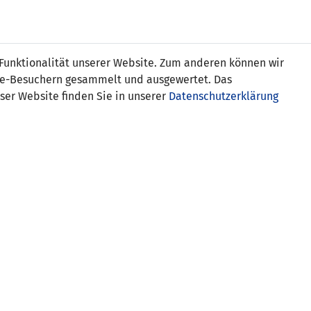
s
 Funktionalität unserer Website. Zum anderen können wir
ite-Besuchern gesammelt und ausgewertet. Das
ser Website finden Sie in unserer
Datenschutzerklärung
Liechtenstein
meter) 0:2
SCHIEDSRICHTER-ASSISTENTEN
unbekannt