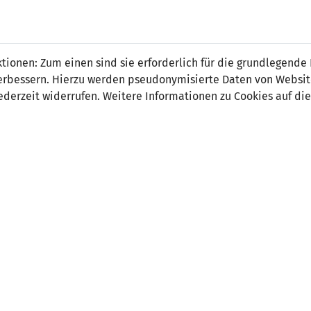
ionen: Zum einen sind sie erforderlich für die grundlegende
r verbessern. Hierzu werden pseudonymisierte Daten von Webs
0
2
derzeit widerrufen. Weitere Informationen zu Cookies auf die
-
14' Noel Telser 0:1
55' Noel Telser (Elf
ORT
SCHIEDSRICHTER
ary Stadium, Ta'Qali (MLT)
unbekannt
hauer