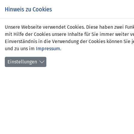
Hinweis zu Cookies
Unsere Webseite verwendet Cookies. Diese haben zwei Funkt
mit Hilfe der Cookies unsere Inhalte für Sie immer weite
Einverständnis in die Verwendung der Cookies können Sie je
und zu uns im
Impressum
.
Andorra
Einstellungen
U15 DEVELOPMENT TURNIER
SPIEL
30.09.2025 13:30 Uhr
Centen
- Zusc
Aufstellungen
Aktionen
Spielbericht