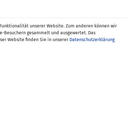
s
 Funktionalität unserer Website. Zum anderen können wir
ite-Besuchern gesammelt und ausgewertet. Das
ser Website finden Sie in unserer
Datenschutzerklärung
Liechtenstein
SCHIEDSRICHTER-ASSISTENTEN
Amina Gutschi (AUT)
Linda Achmüller (AUT)