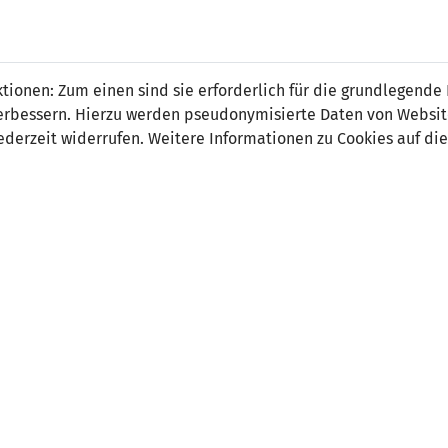
ionen: Zum einen sind sie erforderlich für die grundlegende
r verbessern. Hierzu werden pseudonymisierte Daten von Webs
2
0
derzeit widerrufen. Weitere Informationen zu Cookies auf die
 Ugnė Lazdauskaitė 1:0
-
Liucija Vaitukaitytė 2:0
ORT
SCHIEDSRICHTER
uskininkai Stadium,
Lena Hirtl (AUT)
inkai
hauer