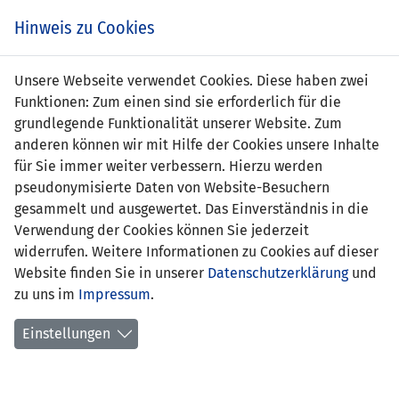
s
Hinweis zu Cookies
Unsere Webseite verwendet Cookies. Diese haben zwei
Funktionen: Zum einen sind sie erforderlich für die
Liechtenstein
grundlegende Funktionalität unserer Website. Zum
1 : 4
anderen können wir mit Hilfe der Cookies unsere Inhalte
Hongkong,
für Sie immer weiter verbessern. Hierzu werden
pseudonymisierte Daten von Website-Besuchern
China
gesammelt und ausgewertet. Das Einverständnis in die
Verwendung der Cookies können Sie jederzeit
90' Sophia Hürlimann 1:4
45' Hong Kiu Anke
widerrufen. Weitere Informationen zu Cookies auf dieser
Leung 0:1
Website finden Sie in unserer
Datenschutzerklärung
54' Hong Kiu Anke
und
Leung 0:2
zu uns im
Impressum
.
83' Hong Kiu Anke
Leung (Elfmeter) 0:3
Einstellungen
90' Tsz Shan Chan 0:4
FREUNDSCHAFTSSPIELE FRAUEN NATIONALTEAM