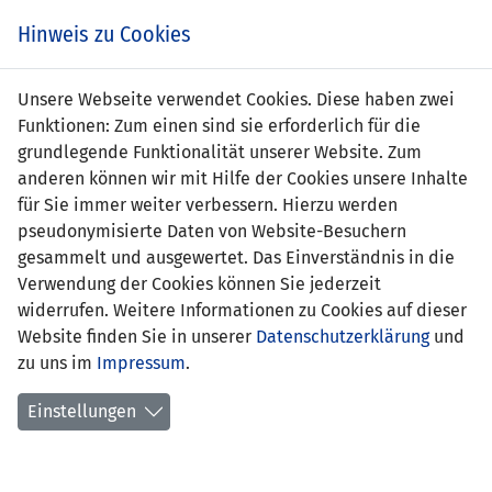
s
Hinweis zu Cookies
Unsere Webseite verwendet Cookies. Diese haben zwei
Funktionen: Zum einen sind sie erforderlich für die
grundlegende Funktionalität unserer Website. Zum
LIE
1 : 0
LVA
anderen können wir mit Hilfe der Cookies unsere Inhalte
für Sie immer weiter verbessern. Hierzu werden
17' Mario Frick 1:0
-
pseudonymisierte Daten von Website-Besuchern
gesammelt und ausgewertet. Das Einverständnis in die
EM QUALIFIKATION 2008 - GRUPPE F
Verwendung der Cookies können Sie jederzeit
28.03.2007 19:30 Uhr
widerrufen. Weitere Informationen zu Cookies auf dieser
Website finden Sie in unserer
Datenschutzerklärung
und
SPIELORT
zu uns im
Impressum
.
Vaduz, Rheinpark Stadion
1680 Zuschauer
Einstellungen
SCHIEDSRICHTER
Serge Gumienny (BEL)