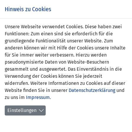
s
Hinweis zu Cookies
Unsere Webseite verwendet Cookies. Diese haben zwei
Funktionen: Zum einen sind sie erforderlich für die
grundlegende Funktionalität unserer Website. Zum
LIE
1 : 1
MKD
anderen können wir mit Hilfe der Cookies unsere Inhalte
für Sie immer weiter verbessern. Hierzu werden
90' Michael Stocklasa 1:1
8' Hristov 0:1
pseudonymisierte Daten von Website-Besuchern
gesammelt und ausgewertet. Das Einverständnis in die
EM QUALIFIKATION 2004 - GRUPPE 7
Verwendung der Cookies können Sie jederzeit
widerrufen. Weitere Informationen zu Cookies auf dieser
SPIELORT
Website finden Sie in unserer
Datenschutzerklärung
und
Vaduz, Rheinpark Stadion
zu uns im
Impressum
.
2650 Zuschauer
Einstellungen
SCHIEDSRICHTER
Vitaly Codulan (UKR)