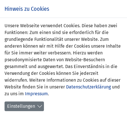
s
Hinweis zu Cookies
Unsere Webseite verwendet Cookies. Diese haben zwei
Funktionen: Zum einen sind sie erforderlich für die
grundlegende Funktionalität unserer Website. Zum
LVA
1 : 0
LIE
anderen können wir mit Hilfe der Cookies unsere Inhalte
für Sie immer weiter verbessern. Hierzu werden
83' Zeiberlins 1:0
-
pseudonymisierte Daten von Website-Besuchern
gesammelt und ausgewertet. Das Einverständnis in die
EM QUALIFIKATION 1996 - GRUPPE 6
Verwendung der Cookies können Sie jederzeit
widerrufen. Weitere Informationen zu Cookies auf dieser
SPIELORT
Website finden Sie in unserer
Datenschutzerklärung
und
Riga, Daugaras-Stadion
zu uns im
Impressum
.
3800 Zuschauer
Einstellungen
SCHIEDSRICHTER
Henning Ovrebo (NOR)