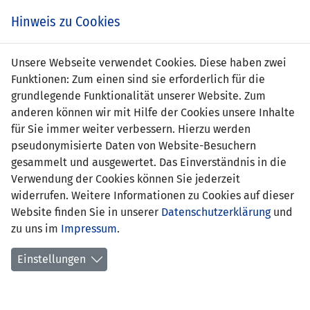
s
Hinweis zu Cookies
Unsere Webseite verwendet Cookies. Diese haben zwei
Funktionen: Zum einen sind sie erforderlich für die
grundlegende Funktionalität unserer Website. Zum
LIE
0 : 2
ESP
anderen können wir mit Hilfe der Cookies unsere Inhalte
für Sie immer weiter verbessern. Hierzu werden
-
19' Raul 0:1
pseudonymisierte Daten von Website-Besuchern
82' Nadal 0:2
gesammelt und ausgewertet. Das Einverständnis in die
Verwendung der Cookies können Sie jederzeit
WM QUALIFIKATION 2002 - GRUPPE 7
widerrufen. Weitere Informationen zu Cookies auf dieser
Website finden Sie in unserer
Datenschutzerklärung
und
SPIELORT
zu uns im
Impressum
.
Vaduz, Rheinpark Stadion
4800 Zuschauer
Einstellungen
SCHIEDSRICHTER
Ivan Dobrinov (BUL)