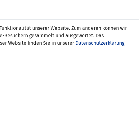
s
 Funktionalität unserer Website. Zum anderen können wir
ite-Besuchern gesammelt und ausgewertet. Das
ser Website finden Sie in unserer
Datenschutzerklärung
Liechtenstein
SCHIEDSRICHTER-ASSISTENTEN
Jim Lyon (SCO)
Steward Shearer (SCO)