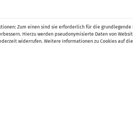
ionen: Zum einen sind sie erforderlich für die grundlegende
r verbessern. Hierzu werden pseudonymisierte Daten von Webs
3
0
derzeit widerrufen. Weitere Informationen zu Cookies auf die
23' Van Bommel 1:0
-
56' Ooiyer 2:0
78' Lanzaat 3:0
ORT
SCHIEDSRICHTER
t, Galgenvaard
Iain Brines (SCO)
Zuschauer