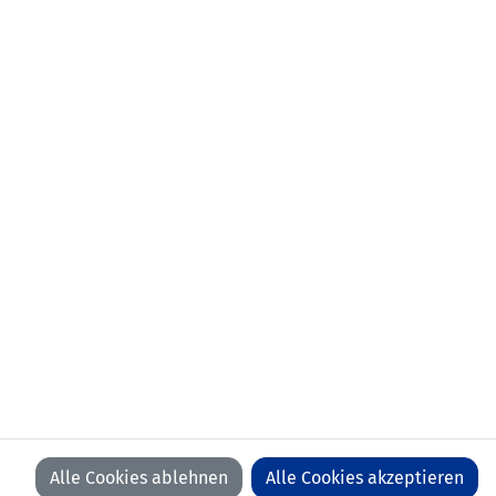
DRABITS
ab 46'
WILFURTH
NIEDERBACHER
ERSATZSPIELER
Wolfgang
MATT
Roger
ZECH
Bruno
VOGT
KONCILIA
KEGLEVITS
DRABITS
WILFURTH
BAUMEISTER
HÖRMANN
TRAINER
Pius Fischer
Erich Hof
Alle Cookies ablehnen
Alle Cookies akzeptieren