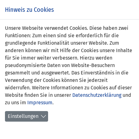
s
Hinweis zu Cookies
Unsere Webseite verwendet Cookies. Diese haben zwei
Funktionen: Zum einen sind sie erforderlich für die
grundlegende Funktionalität unserer Website. Zum
LIE
0 : 6
AUT
anderen können wir mit Hilfe der Cookies unsere Inhalte
für Sie immer weiter verbessern. Hierzu werden
-
36' Polster 0:1
pseudonymisierte Daten von Website-Besuchern
41' Messlender 0:2
gesammelt und ausgewertet. Das Einverständnis in die
42' Prohaska 0:3
Verwendung der Cookies können Sie jederzeit
widerrufen. Weitere Informationen zu Cookies auf dieser
70' Prohaska (Elfmeter) 0:4
81' Keglevits 0:5
Website finden Sie in unserer
Datenschutzerklärung
und
90' Wilfurth 0:6
zu uns im
Impressum
.
FREUNDSCHAFTSSPIELE INOFFIZIELL
Einstellungen
07.06.1984 18:45 Uhr
SPIELORT