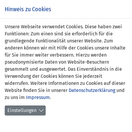
s
Hinweis zu Cookies
Unsere Webseite verwendet Cookies. Diese haben zwei
Funktionen: Zum einen sind sie erforderlich für die
grundlegende Funktionalität unserer Website. Zum
DEN (U19)
2 : 0
LIE
anderen können wir mit Hilfe der Cookies unsere Inhalte
(U19)
für Sie immer weiter verbessern. Hierzu werden
pseudonymisierte Daten von Website-Besuchern
36' Hjuslager 1:0
-
gesammelt und ausgewertet. Das Einverständnis in die
58' Maigaard 2:0
Verwendung der Cookies können Sie jederzeit
widerrufen. Weitere Informationen zu Cookies auf dieser
UEFA-U19-EM 2014 QUALI - GRUPPE 10
Website finden Sie in unserer
Datenschutzerklärung
und
08.10.2013 16:00 Uhr
zu uns im
Impressum
.
SPIELORT
Einstellungen
National Team Complex, Shefayim
- Zuschauer