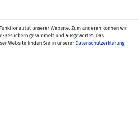
s
 Funktionalität unserer Website. Zum anderen können wir
ite-Besuchern gesammelt und ausgewertet. Das
ser Website finden Sie in unserer
Datenschutzerklärung
Kroatien (U21)
ć 0:1
ć 0:2
0:3
mann (Eigentor) 0:5