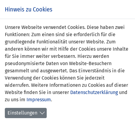
s
Hinweis zu Cookies
Unsere Webseite verwendet Cookies. Diese haben zwei
Funktionen: Zum einen sind sie erforderlich für die
grundlegende Funktionalität unserer Website. Zum
UKR (U21)
3 : 0
LIE
anderen können wir mit Hilfe der Cookies unsere Inhalte
(U21)
für Sie immer weiter verbessern. Hierzu werden
pseudonymisierte Daten von Website-Besuchern
23' Vladyslav Kulach 1:0
-
gesammelt und ausgewertet. Das Einverständnis in die
58' Vladyslav Kulach 2:0
Verwendung der Cookies können Sie jederzeit
62' Simon
widerrufen. Weitere Informationen zu Cookies auf dieser
Zahn (Eigentor) 3:0
Website finden Sie in unserer
Datenschutzerklärung
und
zu uns im
Impressum
.
UEFA-U21-EM 2015 QUALI - GRUPPE 5
08.09.2014 18:30 Uhr
Einstellungen
SPIELORT
Cherkasy