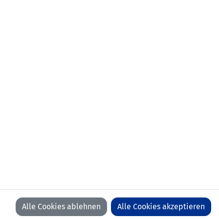
ERSATZSPIELER
Dmytro
RYZHUK
Dmytro
YUSOV
Ruslan
MALYNOVSKIY
Thomas
HOBI
Joel
SCHERRER
Sebastian
BECK
Alexander
MARXER
Constantin
MARXER
Sandro
WEGMANN
Manuel
VOGT
TRAINER
unbekannt
Heinz Fuchsbichler
Alle Cookies ablehnen
Alle Cookies akzeptieren