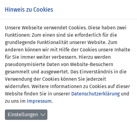
Zum
Online
Tic
EIN SPIEL. EIN TEAM. FÜRS LAND.
Hinweis zu Cookies
Inhalt
Shop
springen
Zur
Unsere Webseite verwendet Cookies. Diese haben zwei
Navigation
Funktionen: Zum einen sind sie erforderlich für die
springen
grundlegende Funktionalität unserer Website. Zum
anderen können wir mit Hilfe der Cookies unsere Inhalte
für Sie immer weiter verbessern. Hierzu werden
pseudonymisierte Daten von Website-Besuchern
gesammelt und ausgewertet. Das Einverständnis in die
Verwendung der Cookies können Sie jederzeit
Statistik U15-Nationalmannschaft
widerrufen. Weitere Informationen zu Cookies auf dieser
Website finden Sie in unserer
Datenschutzerklärung
und
Spiele
zu uns im
Impressum
.
Spielerstatistik
Einstellungen
Torschützen