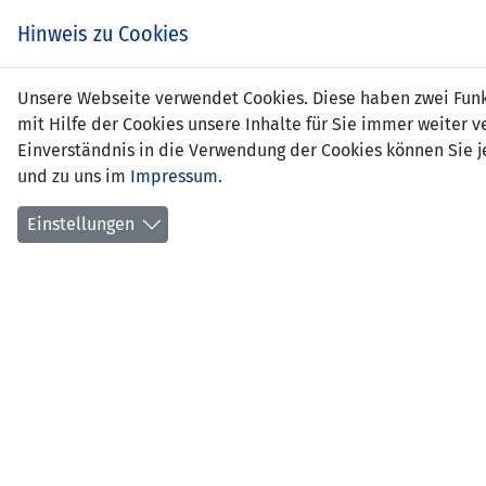
Zum
EIN SPIEL. EIN TEAM.
Hinweis zu Cookies
Inhalt
springen
Zur
Unsere Webseite verwendet Cookies. Diese haben zwei Funkt
NEWS
LFV
Navigation
mit Hilfe der Cookies unsere Inhalte für Sie immer weite
springen
Einverständnis in die Verwendung der Cookies können Sie je
und zu uns im
Impressum
.
Einstellungen