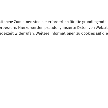
 FÜRS LAND.
NATIONAL
SPITZEN
BREITEN
ionen: Zum einen sind sie erforderlich für die grundlegende
TEAMS
FUSSBALL
FUSSBALL
JAK
F
r verbessern. Hierzu werden pseudonymisierte Daten von Webs
derzeit widerrufen. Weitere Informationen zu Cookies auf die