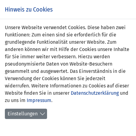
Zum
Online
Tic
EIN SPIEL. EIN TEAM. FÜRS LAND.
Hinweis zu Cookies
Inhalt
Shop
springen
Zur
Unsere Webseite verwendet Cookies. Diese haben zwei
Navigation
Funktionen: Zum einen sind sie erforderlich für die
springen
grundlegende Funktionalität unserer Website. Zum
anderen können wir mit Hilfe der Cookies unsere Inhalte
für Sie immer weiter verbessern. Hierzu werden
pseudonymisierte Daten von Website-Besuchern
gesammelt und ausgewertet. Das Einverständnis in die
Verwendung der Cookies können Sie jederzeit
Statistik U15-Nationalmannschaft
widerrufen. Weitere Informationen zu Cookies auf dieser
Website finden Sie in unserer
Datenschutzerklärung
und
Spiele
zu uns im
Impressum
.
Spielerstatistik
Einstellungen
Torschützen