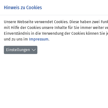
Zum
EIN SPIEL. EIN TEAM.
Hinweis zu Cookies
Inhalt
springen
Zur
Unsere Webseite verwendet Cookies. Diese haben zwei Funkt
NEWS
LFV
Navigation
mit Hilfe der Cookies unsere Inhalte für Sie immer weite
springen
Einverständnis in die Verwendung der Cookies können Sie je
und zu uns im
Impressum
.
Einstellungen