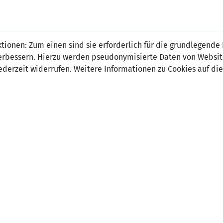
 FÜRS LAND.
NATIONAL
SPITZEN
BREITEN
ionen: Zum einen sind sie erforderlich für die grundlegende
TEAMS
FUSSBALL
FUSSBALL
JAK
F
r verbessern. Hierzu werden pseudonymisierte Daten von Webs
derzeit widerrufen. Weitere Informationen zu Cookies auf die