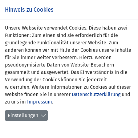
Zum
Online
Tic
EIN SPIEL. EIN TEAM. FÜRS LAND.
Hinweis zu Cookies
Inhalt
Shop
springen
Zur
Unsere Webseite verwendet Cookies. Diese haben zwei
Navigation
Funktionen: Zum einen sind sie erforderlich für die
springen
grundlegende Funktionalität unserer Website. Zum
anderen können wir mit Hilfe der Cookies unsere Inhalte
für Sie immer weiter verbessern. Hierzu werden
pseudonymisierte Daten von Website-Besuchern
gesammelt und ausgewertet. Das Einverständnis in die
Verwendung der Cookies können Sie jederzeit
Statistik U15-Nationalmannschaft
widerrufen. Weitere Informationen zu Cookies auf dieser
Website finden Sie in unserer
Datenschutzerklärung
und
Spiele
zu uns im
Impressum
.
Spielerstatistik
Einstellungen
Torschützen