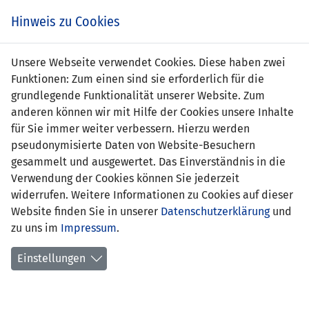
Zum
Online
Tic
EIN SPIEL. EIN TEAM. FÜRS LAND.
Hinweis zu Cookies
Inhalt
Shop
springen
Zur
Unsere Webseite verwendet Cookies. Diese haben zwei
Navigation
Funktionen: Zum einen sind sie erforderlich für die
springen
grundlegende Funktionalität unserer Website. Zum
anderen können wir mit Hilfe der Cookies unsere Inhalte
für Sie immer weiter verbessern. Hierzu werden
pseudonymisierte Daten von Website-Besuchern
gesammelt und ausgewertet. Das Einverständnis in die
Verwendung der Cookies können Sie jederzeit
Statistik U15-Nationalmannschaft
widerrufen. Weitere Informationen zu Cookies auf dieser
Website finden Sie in unserer
Datenschutzerklärung
und
Spiele
zu uns im
Impressum
.
Spielerstatistik
Einstellungen
Torschützen