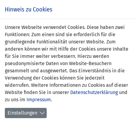
Zum
Online
Tic
EIN SPIEL. EIN TEAM. FÜRS LAND.
Hinweis zu Cookies
Inhalt
Shop
springen
Zur
Unsere Webseite verwendet Cookies. Diese haben zwei
Navigation
Funktionen: Zum einen sind sie erforderlich für die
springen
grundlegende Funktionalität unserer Website. Zum
anderen können wir mit Hilfe der Cookies unsere Inhalte
für Sie immer weiter verbessern. Hierzu werden
pseudonymisierte Daten von Website-Besuchern
gesammelt und ausgewertet. Das Einverständnis in die
Verwendung der Cookies können Sie jederzeit
Statistik U15-Nationalmannschaft
widerrufen. Weitere Informationen zu Cookies auf dieser
Website finden Sie in unserer
Datenschutzerklärung
und
Spiele
zu uns im
Impressum
.
Spielerstatistik
Einstellungen
Torschützen