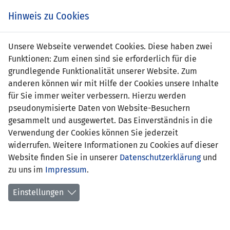
Zum
Online
Tic
EIN SPIEL. EIN TEAM. FÜRS LAND.
Hinweis zu Cookies
Inhalt
Shop
springen
Zur
Unsere Webseite verwendet Cookies. Diese haben zwei
Navigation
Funktionen: Zum einen sind sie erforderlich für die
springen
grundlegende Funktionalität unserer Website. Zum
anderen können wir mit Hilfe der Cookies unsere Inhalte
für Sie immer weiter verbessern. Hierzu werden
pseudonymisierte Daten von Website-Besuchern
gesammelt und ausgewertet. Das Einverständnis in die
Verwendung der Cookies können Sie jederzeit
Statistik U15-Nationalmannschaft
widerrufen. Weitere Informationen zu Cookies auf dieser
Website finden Sie in unserer
Datenschutzerklärung
und
Spiele
zu uns im
Impressum
.
Spielerstatistik
Einstellungen
Torschützen