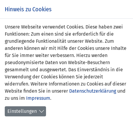
Zum
Online
Tic
EIN SPIEL. EIN TEAM. FÜRS LAND.
Hinweis zu Cookies
Inhalt
Shop
springen
Zur
Unsere Webseite verwendet Cookies. Diese haben zwei
Navigation
Funktionen: Zum einen sind sie erforderlich für die
springen
grundlegende Funktionalität unserer Website. Zum
anderen können wir mit Hilfe der Cookies unsere Inhalte
für Sie immer weiter verbessern. Hierzu werden
pseudonymisierte Daten von Website-Besuchern
gesammelt und ausgewertet. Das Einverständnis in die
Verwendung der Cookies können Sie jederzeit
Statistik U15-Nationalmannschaft
widerrufen. Weitere Informationen zu Cookies auf dieser
Website finden Sie in unserer
Datenschutzerklärung
und
Spiele
zu uns im
Impressum
.
Spielerstatistik
Einstellungen
Torschützen