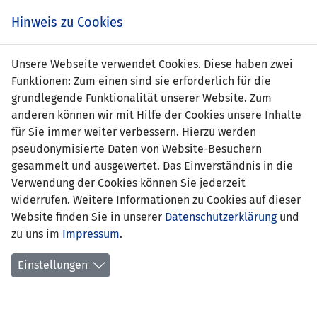
Zum
Online
Tic
EIN SPIEL. EIN TEAM. FÜRS LAND.
Hinweis zu Cookies
Inhalt
Shop
springen
Zur
Unsere Webseite verwendet Cookies. Diese haben zwei
Navigation
Funktionen: Zum einen sind sie erforderlich für die
springen
grundlegende Funktionalität unserer Website. Zum
anderen können wir mit Hilfe der Cookies unsere Inhalte
für Sie immer weiter verbessern. Hierzu werden
pseudonymisierte Daten von Website-Besuchern
gesammelt und ausgewertet. Das Einverständnis in die
Verwendung der Cookies können Sie jederzeit
Statistik U15-Nationalmannschaft
widerrufen. Weitere Informationen zu Cookies auf dieser
Website finden Sie in unserer
Datenschutzerklärung
und
Spiele
zu uns im
Impressum
.
Spielerstatistik
Einstellungen
Torschützen