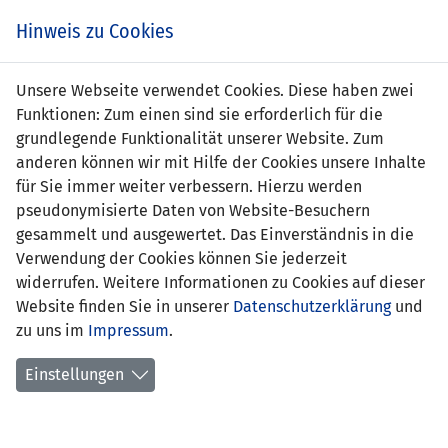
Zum
Online
Tic
EIN SPIEL. EIN TEAM. FÜRS LAND.
Hinweis zu Cookies
Inhalt
Shop
springen
Zur
Unsere Webseite verwendet Cookies. Diese haben zwei
Navigation
Funktionen: Zum einen sind sie erforderlich für die
springen
grundlegende Funktionalität unserer Website. Zum
anderen können wir mit Hilfe der Cookies unsere Inhalte
für Sie immer weiter verbessern. Hierzu werden
pseudonymisierte Daten von Website-Besuchern
gesammelt und ausgewertet. Das Einverständnis in die
Verwendung der Cookies können Sie jederzeit
Statistik U15-Nationalmannschaft
widerrufen. Weitere Informationen zu Cookies auf dieser
Website finden Sie in unserer
Datenschutzerklärung
und
Spiele
zu uns im
Impressum
.
Spielerstatistik
Einstellungen
Torschützen