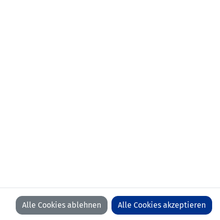
KONTAKT
VORFALL MELDEN
LFV
LFV
LFV
LFV
ON
ON
ON
ON
FACEBOOK
YOUTUBE
INSTAGRAM
LINKEDIN
WIR BEDANKEN UNS BEI UNSEREN SPONSOREN
Alle Cookies ablehnen
Alle Cookies akzeptieren