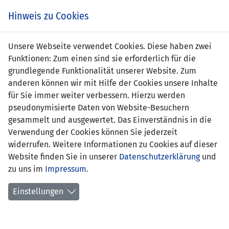
Zum
Online
Tic
EIN SPIEL. EIN TEAM. FÜRS LAND.
Hinweis zu Cookies
Inhalt
Shop
springen
Zur
Unsere Webseite verwendet Cookies. Diese haben zwei
Navigation
Funktionen: Zum einen sind sie erforderlich für die
springen
grundlegende Funktionalität unserer Website. Zum
anderen können wir mit Hilfe der Cookies unsere Inhalte
für Sie immer weiter verbessern. Hierzu werden
pseudonymisierte Daten von Website-Besuchern
gesammelt und ausgewertet. Das Einverständnis in die
Verwendung der Cookies können Sie jederzeit
Statistik U15-Nationalmannschaft
widerrufen. Weitere Informationen zu Cookies auf dieser
Website finden Sie in unserer
Datenschutzerklärung
und
Spiele
zu uns im
Impressum
.
Spielerstatistik
Einstellungen
Torschützen