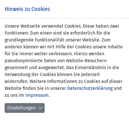
Zum
Online
Tic
EIN SPIEL. EIN TEAM. FÜRS LAND.
Hinweis zu Cookies
Inhalt
Shop
springen
Zur
Unsere Webseite verwendet Cookies. Diese haben zwei
Navigation
Funktionen: Zum einen sind sie erforderlich für die
springen
grundlegende Funktionalität unserer Website. Zum
anderen können wir mit Hilfe der Cookies unsere Inhalte
für Sie immer weiter verbessern. Hierzu werden
pseudonymisierte Daten von Website-Besuchern
gesammelt und ausgewertet. Das Einverständnis in die
Verwendung der Cookies können Sie jederzeit
Statistik U15-Nationalmannschaft
widerrufen. Weitere Informationen zu Cookies auf dieser
Website finden Sie in unserer
Datenschutzerklärung
und
Spiele
zu uns im
Impressum
.
Spielerstatistik
Einstellungen
Torschützen