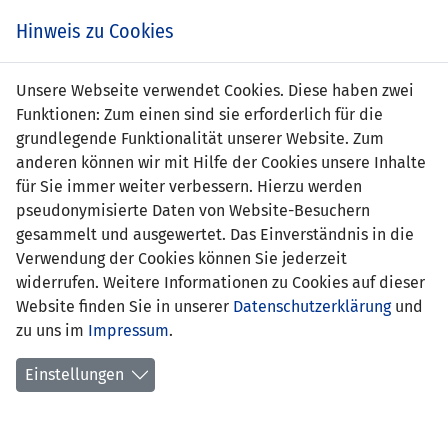
Zum
Online
Tic
EIN SPIEL. EIN TEAM. FÜRS LAND.
Hinweis zu Cookies
Inhalt
Shop
springen
Zur
Unsere Webseite verwendet Cookies. Diese haben zwei
Navigation
Funktionen: Zum einen sind sie erforderlich für die
springen
grundlegende Funktionalität unserer Website. Zum
anderen können wir mit Hilfe der Cookies unsere Inhalte
für Sie immer weiter verbessern. Hierzu werden
pseudonymisierte Daten von Website-Besuchern
gesammelt und ausgewertet. Das Einverständnis in die
Verwendung der Cookies können Sie jederzeit
Statistik U15-Nationalmannschaft
widerrufen. Weitere Informationen zu Cookies auf dieser
Website finden Sie in unserer
Datenschutzerklärung
und
Spiele
zu uns im
Impressum
.
Spielerstatistik
Einstellungen
Torschützen