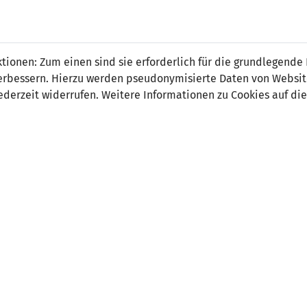
 FÜRS LAND.
NATIONAL
SPITZEN
BREITEN
ionen: Zum einen sind sie erforderlich für die grundlegende
TEAMS
FUSSBALL
FUSSBALL
JAK
F
r verbessern. Hierzu werden pseudonymisierte Daten von Webs
derzeit widerrufen. Weitere Informationen zu Cookies auf die