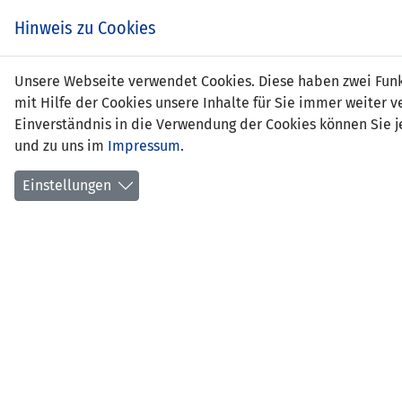
Zum
EIN SPIEL. EIN TEAM.
Hinweis zu Cookies
Inhalt
springen
Zur
Unsere Webseite verwendet Cookies. Diese haben zwei Funkt
NEWS
LFV
Navigation
mit Hilfe der Cookies unsere Inhalte für Sie immer weite
springen
Einverständnis in die Verwendung der Cookies können Sie je
und zu uns im
Impressum
.
Einstellungen