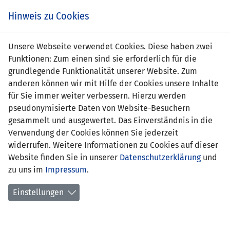
Zum
Online
Tic
EIN SPIEL. EIN TEAM. FÜRS LAND.
Hinweis zu Cookies
Inhalt
Shop
springen
Zur
Unsere Webseite verwendet Cookies. Diese haben zwei
Navigation
Funktionen: Zum einen sind sie erforderlich für die
springen
grundlegende Funktionalität unserer Website. Zum
anderen können wir mit Hilfe der Cookies unsere Inhalte
für Sie immer weiter verbessern. Hierzu werden
pseudonymisierte Daten von Website-Besuchern
gesammelt und ausgewertet. Das Einverständnis in die
Verwendung der Cookies können Sie jederzeit
Statistik U15-Nationalmannschaft
widerrufen. Weitere Informationen zu Cookies auf dieser
Website finden Sie in unserer
Datenschutzerklärung
und
Spiele
zu uns im
Impressum
.
Spielerstatistik
Einstellungen
Torschützen