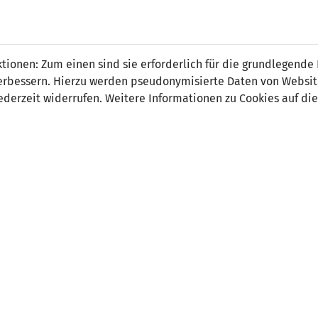
 FÜRS LAND.
NATIONAL
SPITZEN
BREITEN
ionen: Zum einen sind sie erforderlich für die grundlegende
TEAMS
FUSSBALL
FUSSBALL
JAK
F
r verbessern. Hierzu werden pseudonymisierte Daten von Webs
derzeit widerrufen. Weitere Informationen zu Cookies auf die