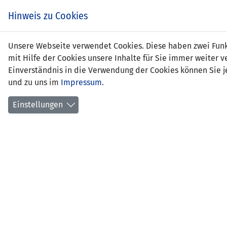
Zum
EIN SPIEL. EIN TEAM.
Hinweis zu Cookies
Inhalt
springen
Zur
Unsere Webseite verwendet Cookies. Diese haben zwei Funkt
NEWS
LFV
Navigation
mit Hilfe der Cookies unsere Inhalte für Sie immer weite
springen
Einverständnis in die Verwendung der Cookies können Sie je
und zu uns im
Impressum
.
Einstellungen