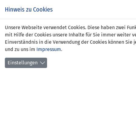
Zum
EIN SPIEL. EIN TEAM.
Hinweis zu Cookies
Inhalt
springen
Zur
Unsere Webseite verwendet Cookies. Diese haben zwei Funkt
NEWS
LFV
Navigation
mit Hilfe der Cookies unsere Inhalte für Sie immer weite
springen
Einverständnis in die Verwendung der Cookies können Sie je
und zu uns im
Impressum
.
Einstellungen