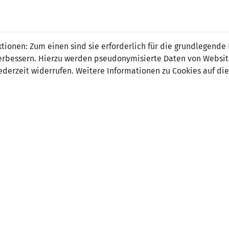
 FÜRS LAND.
NATIONAL
SPITZEN
BREITEN
ionen: Zum einen sind sie erforderlich für die grundlegende
TEAMS
FUSSBALL
FUSSBALL
JAK
F
r verbessern. Hierzu werden pseudonymisierte Daten von Webs
derzeit widerrufen. Weitere Informationen zu Cookies auf die