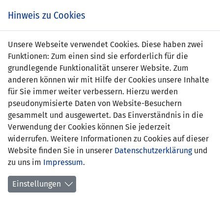
Zum
Online
Tic
EIN SPIEL. EIN TEAM. FÜRS LAND.
Hinweis zu Cookies
Inhalt
Shop
springen
Zur
Unsere Webseite verwendet Cookies. Diese haben zwei
Navigation
Funktionen: Zum einen sind sie erforderlich für die
springen
grundlegende Funktionalität unserer Website. Zum
anderen können wir mit Hilfe der Cookies unsere Inhalte
für Sie immer weiter verbessern. Hierzu werden
pseudonymisierte Daten von Website-Besuchern
gesammelt und ausgewertet. Das Einverständnis in die
Verwendung der Cookies können Sie jederzeit
Statistik U15-Nationalmannschaft
widerrufen. Weitere Informationen zu Cookies auf dieser
Website finden Sie in unserer
Datenschutzerklärung
und
Spiele
zu uns im
Impressum
.
Spielerstatistik
Einstellungen
Torschützen