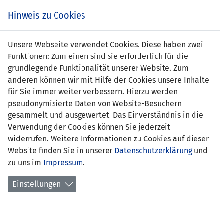
Zum
Online
Tic
EIN SPIEL. EIN TEAM. FÜRS LAND.
Hinweis zu Cookies
Inhalt
Shop
springen
Zur
Unsere Webseite verwendet Cookies. Diese haben zwei
Navigation
Funktionen: Zum einen sind sie erforderlich für die
springen
grundlegende Funktionalität unserer Website. Zum
anderen können wir mit Hilfe der Cookies unsere Inhalte
für Sie immer weiter verbessern. Hierzu werden
pseudonymisierte Daten von Website-Besuchern
gesammelt und ausgewertet. Das Einverständnis in die
Verwendung der Cookies können Sie jederzeit
Statistik U17-Nationalmannschaft
widerrufen. Weitere Informationen zu Cookies auf dieser
Website finden Sie in unserer
Datenschutzerklärung
und
Spiele
zu uns im
Impressum
.
Spielerstatistik
Einstellungen
Torschützen