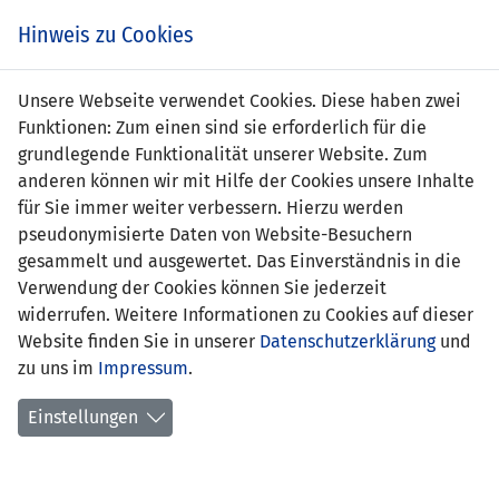
Zum
Online
Tic
EIN SPIEL. EIN TEAM. FÜRS LAND.
Hinweis zu Cookies
Inhalt
Shop
springen
Zur
Unsere Webseite verwendet Cookies. Diese haben zwei
Navigation
Funktionen: Zum einen sind sie erforderlich für die
springen
grundlegende Funktionalität unserer Website. Zum
anderen können wir mit Hilfe der Cookies unsere Inhalte
für Sie immer weiter verbessern. Hierzu werden
pseudonymisierte Daten von Website-Besuchern
gesammelt und ausgewertet. Das Einverständnis in die
Verwendung der Cookies können Sie jederzeit
Statistik U17-Nationalmannschaft
widerrufen. Weitere Informationen zu Cookies auf dieser
Website finden Sie in unserer
Datenschutzerklärung
und
Spiele
zu uns im
Impressum
.
Spielerstatistik
Einstellungen
Torschützen