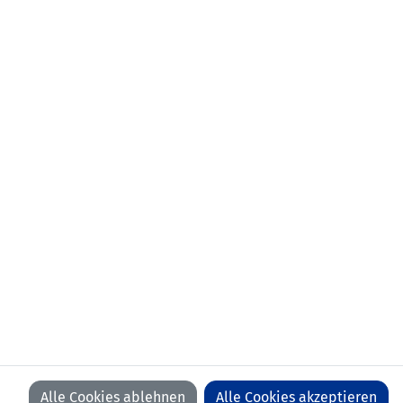
NEWSLETTER
KONTAKT
VORFALL MELDEN
LFV
LFV
LFV
LFV
ON
ON
ON
ON
FACEBOOK
YOUTUBE
INSTAGRAM
LINKEDIN
WIR BEDANKEN UNS BEI UNSEREN SPONSOREN
Alle Cookies ablehnen
Alle Cookies akzeptieren