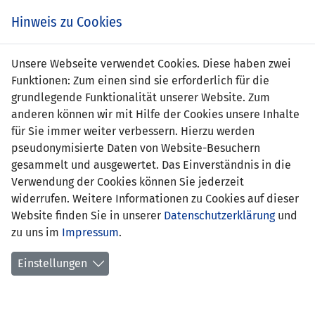
Zum
Online
Tic
EIN SPIEL. EIN TEAM. FÜRS LAND.
Hinweis zu Cookies
Inhalt
Shop
springen
Zur
Unsere Webseite verwendet Cookies. Diese haben zwei
Navigation
Funktionen: Zum einen sind sie erforderlich für die
springen
grundlegende Funktionalität unserer Website. Zum
anderen können wir mit Hilfe der Cookies unsere Inhalte
für Sie immer weiter verbessern. Hierzu werden
pseudonymisierte Daten von Website-Besuchern
gesammelt und ausgewertet. Das Einverständnis in die
Verwendung der Cookies können Sie jederzeit
Statistik U19-Nationalmannschaft
widerrufen. Weitere Informationen zu Cookies auf dieser
Website finden Sie in unserer
Datenschutzerklärung
und
Spiele
zu uns im
Impressum
.
Spielerstatistik
Einstellungen
Torschützen