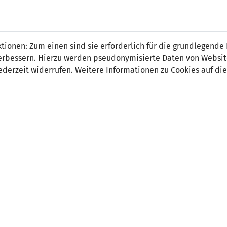
 FÜRS LAND.
NATIONAL
SPITZEN
BREITEN
ionen: Zum einen sind sie erforderlich für die grundlegende
TEAMS
FUSSBALL
FUSSBALL
JAK
F
r verbessern. Hierzu werden pseudonymisierte Daten von Webs
derzeit widerrufen. Weitere Informationen zu Cookies auf die