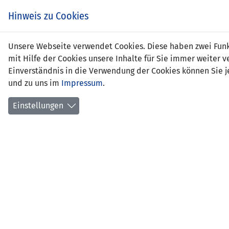
Zum
EIN SPIEL. EIN TEAM.
Hinweis zu Cookies
Inhalt
springen
Zur
Unsere Webseite verwendet Cookies. Diese haben zwei Funkt
NEWS
LFV
Navigation
mit Hilfe der Cookies unsere Inhalte für Sie immer weite
springen
Einverständnis in die Verwendung der Cookies können Sie je
und zu uns im
Impressum
.
Einstellungen