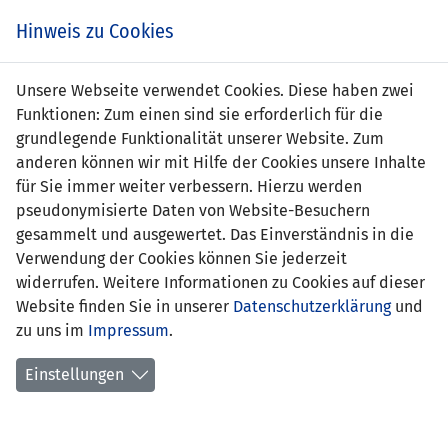
Zum
Online
Tic
EIN SPIEL. EIN TEAM. FÜRS LAND.
Hinweis zu Cookies
Inhalt
Shop
springen
Zur
Unsere Webseite verwendet Cookies. Diese haben zwei
Navigation
Funktionen: Zum einen sind sie erforderlich für die
springen
grundlegende Funktionalität unserer Website. Zum
anderen können wir mit Hilfe der Cookies unsere Inhalte
für Sie immer weiter verbessern. Hierzu werden
pseudonymisierte Daten von Website-Besuchern
gesammelt und ausgewertet. Das Einverständnis in die
Verwendung der Cookies können Sie jederzeit
Freundschaftsspiele U21-
widerrufen. Weitere Informationen zu Cookies auf dieser
Nationalmannschaft
Website finden Sie in unserer
Datenschutzerklärung
und
zu uns im
Impressum
.
Spielplan
Einstellungen
Spielerstatistik