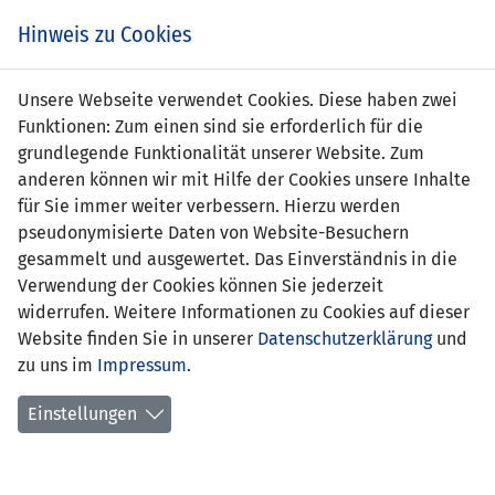
Zum
Online
Tic
EIN SPIEL. EIN TEAM. FÜRS LAND.
Hinweis zu Cookies
Inhalt
Shop
springen
Zur
Unsere Webseite verwendet Cookies. Diese haben zwei
Navigation
Funktionen: Zum einen sind sie erforderlich für die
springen
grundlegende Funktionalität unserer Website. Zum
anderen können wir mit Hilfe der Cookies unsere Inhalte
für Sie immer weiter verbessern. Hierzu werden
pseudonymisierte Daten von Website-Besuchern
gesammelt und ausgewertet. Das Einverständnis in die
Verwendung der Cookies können Sie jederzeit
Statistik U21 Nationalmannschaft
widerrufen. Weitere Informationen zu Cookies auf dieser
Website finden Sie in unserer
Datenschutzerklärung
und
Spiele
zu uns im
Impressum
.
Spielerstatistik
Einstellungen
Torschützen