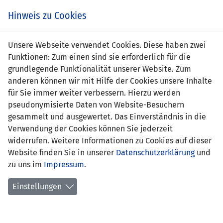
Zum
Online
Tic
EIN SPIEL. EIN TEAM. FÜRS LAND.
Hinweis zu Cookies
Inhalt
Shop
springen
Zur
Unsere Webseite verwendet Cookies. Diese haben zwei
Navigation
Funktionen: Zum einen sind sie erforderlich für die
springen
grundlegende Funktionalität unserer Website. Zum
anderen können wir mit Hilfe der Cookies unsere Inhalte
für Sie immer weiter verbessern. Hierzu werden
pseudonymisierte Daten von Website-Besuchern
gesammelt und ausgewertet. Das Einverständnis in die
Verwendung der Cookies können Sie jederzeit
Erstes Kräftemessen für neue U15
widerrufen. Weitere Informationen zu Cookies auf dieser
Nationalmannschaft
Website finden Sie in unserer
Datenschutzerklärung
und
19.10.2022
zu uns im
Impressum
.
Remis gegen SC Konstanz-Wollmatingen
Einstellungen