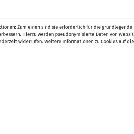
 FÜRS LAND.
NATIONAL
SPITZEN
BREITEN
ionen: Zum einen sind sie erforderlich für die grundlegende
TEAMS
FUSSBALL
FUSSBALL
JAK
F
r verbessern. Hierzu werden pseudonymisierte Daten von Webs
derzeit widerrufen. Weitere Informationen zu Cookies auf die