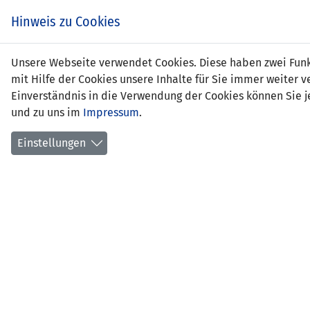
Zum
EIN SPIEL. EIN TEAM.
Hinweis zu Cookies
Inhalt
springen
Zur
Unsere Webseite verwendet Cookies. Diese haben zwei Funkt
NEWS
LFV
Navigation
mit Hilfe der Cookies unsere Inhalte für Sie immer weite
springen
Einverständnis in die Verwendung der Cookies können Sie je
und zu uns im
Impressum
.
Einstellungen