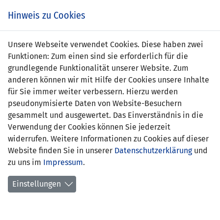
Zum
Online
Tic
EIN SPIEL. EIN TEAM. FÜRS LAND.
Hinweis zu Cookies
Inhalt
Shop
springen
Zur
Unsere Webseite verwendet Cookies. Diese haben zwei
Navigation
Funktionen: Zum einen sind sie erforderlich für die
springen
grundlegende Funktionalität unserer Website. Zum
anderen können wir mit Hilfe der Cookies unsere Inhalte
für Sie immer weiter verbessern. Hierzu werden
pseudonymisierte Daten von Website-Besuchern
gesammelt und ausgewertet. Das Einverständnis in die
Verwendung der Cookies können Sie jederzeit
Kader für Juni-Spiele bekannt
widerrufen. Weitere Informationen zu Cookies auf dieser
28.05.2026
Website finden Sie in unserer
Datenschutzerklärung
und
zu uns im
Impressum
.
Zwei interessante Spiele für Nationalmannschaft
Einstellungen