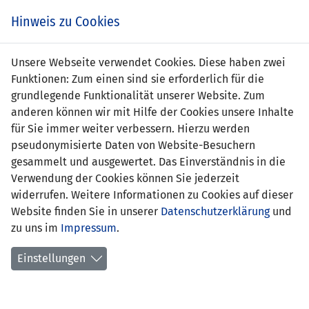
Zum
Online
Tic
EIN SPIEL. EIN TEAM. FÜRS LAND.
Hinweis zu Cookies
Inhalt
Shop
springen
Zur
Unsere Webseite verwendet Cookies. Diese haben zwei
Navigation
Funktionen: Zum einen sind sie erforderlich für die
springen
grundlegende Funktionalität unserer Website. Zum
anderen können wir mit Hilfe der Cookies unsere Inhalte
für Sie immer weiter verbessern. Hierzu werden
pseudonymisierte Daten von Website-Besuchern
gesammelt und ausgewertet. Das Einverständnis in die
Verwendung der Cookies können Sie jederzeit
Spannende Entscheidungen um die
widerrufen. Weitere Informationen zu Cookies auf dieser
Titel
Website finden Sie in unserer
Datenschutzerklärung
und
29.06.2026
zu uns im
Impressum
.
LKW-Jugend-Landesmeisterschaften wurden
Einstellungen
abgeschlossen