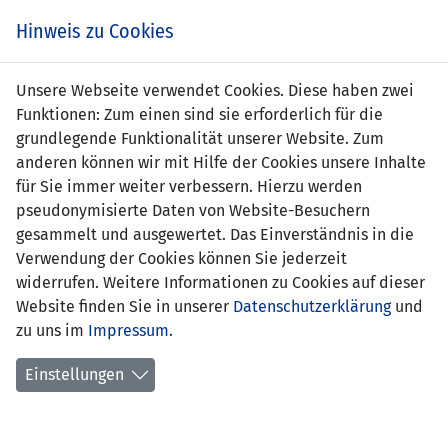
Zum
Online
Tic
EIN SPIEL. EIN TEAM. FÜRS LAND.
Hinweis zu Cookies
Inhalt
Shop
springen
Zur
Unsere Webseite verwendet Cookies. Diese haben zwei
Navigation
Funktionen: Zum einen sind sie erforderlich für die
springen
grundlegende Funktionalität unserer Website. Zum
anderen können wir mit Hilfe der Cookies unsere Inhalte
für Sie immer weiter verbessern. Hierzu werden
pseudonymisierte Daten von Website-Besuchern
gesammelt und ausgewertet. Das Einverständnis in die
Verwendung der Cookies können Sie jederzeit
U18 Spitzenfussball (Saison 2026/27)
widerrufen. Weitere Informationen zu Cookies auf dieser
Website finden Sie in unserer
Datenschutzerklärung
und
nächste Spiele LFV U18
zu uns im
Impressum
.
Resultate LFV U18
Einstellungen
Spielplan nach Spieltagen