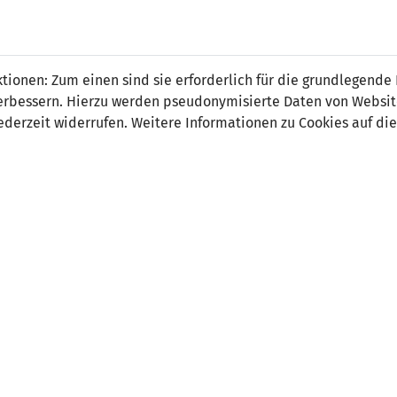
 FÜRS LAND.
NATIONAL
SPITZEN
BREITEN
ionen: Zum einen sind sie erforderlich für die grundlegende
TEAMS
FUSSBALL
FUSSBALL
JAK
F
r verbessern. Hierzu werden pseudonymisierte Daten von Webs
derzeit widerrufen. Weitere Informationen zu Cookies auf die