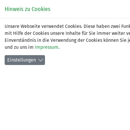
Zum
EIN SPIEL. EIN TEAM.
Hinweis zu Cookies
Inhalt
springen
Zur
Unsere Webseite verwendet Cookies. Diese haben zwei Funkt
NEWS
LFV
Navigation
mit Hilfe der Cookies unsere Inhalte für Sie immer weite
springen
Einverständnis in die Verwendung der Cookies können Sie je
und zu uns im
Impressum
.
Einstellungen