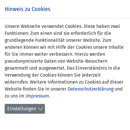
Zum
Online
Tic
EIN SPIEL. EIN TEAM. FÜRS LAND.
Hinweis zu Cookies
Inhalt
Shop
springen
Zur
Unsere Webseite verwendet Cookies. Diese haben zwei
Navigation
Funktionen: Zum einen sind sie erforderlich für die
springen
grundlegende Funktionalität unserer Website. Zum
anderen können wir mit Hilfe der Cookies unsere Inhalte
für Sie immer weiter verbessern. Hierzu werden
pseudonymisierte Daten von Website-Besuchern
gesammelt und ausgewertet. Das Einverständnis in die
Verwendung der Cookies können Sie jederzeit
Trainer und Betreuer U21-
widerrufen. Weitere Informationen zu Cookies auf dieser
Nationalmannschaft
Website finden Sie in unserer
Datenschutzerklärung
und
zu uns im
Impressum
.
Einstellungen