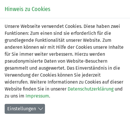
Zum
Online
Tic
EIN SPIEL. EIN TEAM. FÜRS LAND.
Hinweis zu Cookies
Inhalt
Shop
springen
Zur
Unsere Webseite verwendet Cookies. Diese haben zwei
Navigation
Funktionen: Zum einen sind sie erforderlich für die
springen
grundlegende Funktionalität unserer Website. Zum
anderen können wir mit Hilfe der Cookies unsere Inhalte
für Sie immer weiter verbessern. Hierzu werden
pseudonymisierte Daten von Website-Besuchern
gesammelt und ausgewertet. Das Einverständnis in die
Verwendung der Cookies können Sie jederzeit
FC Triesenberg
widerrufen. Weitere Informationen zu Cookies auf dieser
Website finden Sie in unserer
Datenschutzerklärung
und
Vereinsinformationen
zu uns im
Impressum
.
Adresse
Einstellungen
Postfach 1243
9497 Triesenberg