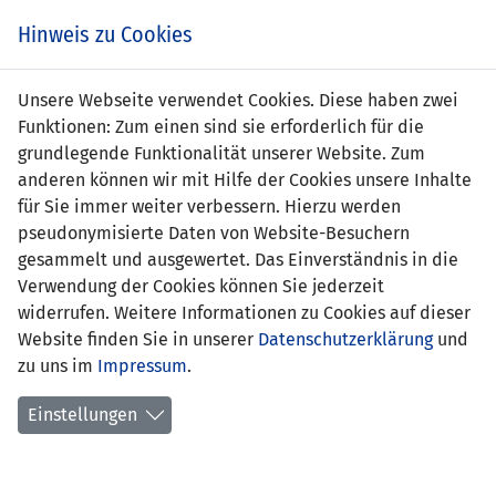
Zum
Online
Tic
EIN SPIEL. EIN TEAM. FÜRS LAND.
Hinweis zu Cookies
Inhalt
Shop
springen
Zur
Unsere Webseite verwendet Cookies. Diese haben zwei
Navigation
Funktionen: Zum einen sind sie erforderlich für die
springen
grundlegende Funktionalität unserer Website. Zum
anderen können wir mit Hilfe der Cookies unsere Inhalte
für Sie immer weiter verbessern. Hierzu werden
pseudonymisierte Daten von Website-Besuchern
gesammelt und ausgewertet. Das Einverständnis in die
Verwendung der Cookies können Sie jederzeit
Team Administration
widerrufen. Weitere Informationen zu Cookies auf dieser
Website finden Sie in unserer
Datenschutzerklärung
und
zu uns im
Impressum
.
Einstellungen