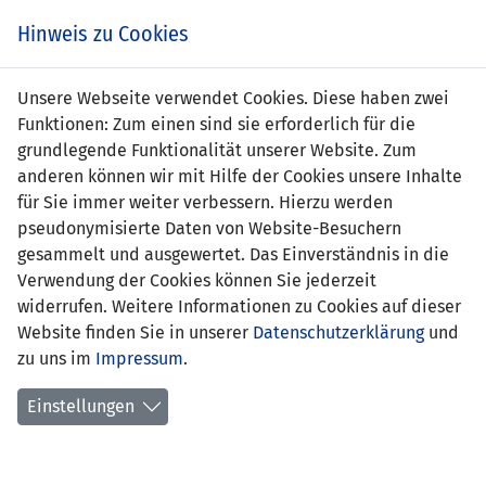
Zum
Online
Tic
EIN SPIEL. EIN TEAM. FÜRS LAND.
Hinweis zu Cookies
Inhalt
Shop
springen
Zur
Unsere Webseite verwendet Cookies. Diese haben zwei
Navigation
Funktionen: Zum einen sind sie erforderlich für die
springen
grundlegende Funktionalität unserer Website. Zum
anderen können wir mit Hilfe der Cookies unsere Inhalte
für Sie immer weiter verbessern. Hierzu werden
pseudonymisierte Daten von Website-Besuchern
gesammelt und ausgewertet. Das Einverständnis in die
Verwendung der Cookies können Sie jederzeit
U17 EM Qualifikation 2016 - Gruppe 7
widerrufen. Weitere Informationen zu Cookies auf dieser
Website finden Sie in unserer
Datenschutzerklärung
und
Spielplan
zu uns im
Impressum
.
Kreuztabelle
Einstellungen
Tabelle