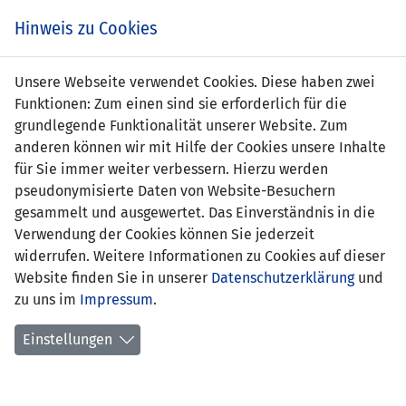
Zum
Online
Tic
EIN SPIEL. EIN TEAM. FÜRS LAND.
Hinweis zu Cookies
Inhalt
Shop
springen
Zur
Unsere Webseite verwendet Cookies. Diese haben zwei
Navigation
Funktionen: Zum einen sind sie erforderlich für die
springen
grundlegende Funktionalität unserer Website. Zum
anderen können wir mit Hilfe der Cookies unsere Inhalte
für Sie immer weiter verbessern. Hierzu werden
pseudonymisierte Daten von Website-Besuchern
gesammelt und ausgewertet. Das Einverständnis in die
Verwendung der Cookies können Sie jederzeit
UEFA WU19 EM-Qualifikation - Gruppe
widerrufen. Weitere Informationen zu Cookies auf dieser
6
Website finden Sie in unserer
Datenschutzerklärung
und
zu uns im
Impressum
.
Spielplan
Einstellungen
Kreuztabelle
Tabelle