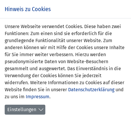
Zum
Online
Tic
EIN SPIEL. EIN TEAM. FÜRS LAND.
Hinweis zu Cookies
Inhalt
Shop
springen
Zur
Unsere Webseite verwendet Cookies. Diese haben zwei
Navigation
Funktionen: Zum einen sind sie erforderlich für die
springen
grundlegende Funktionalität unserer Website. Zum
anderen können wir mit Hilfe der Cookies unsere Inhalte
für Sie immer weiter verbessern. Hierzu werden
pseudonymisierte Daten von Website-Besuchern
gesammelt und ausgewertet. Das Einverständnis in die
Verwendung der Cookies können Sie jederzeit
EM Qualifikation 2012 - Gruppe I
widerrufen. Weitere Informationen zu Cookies auf dieser
Website finden Sie in unserer
Datenschutzerklärung
und
Spielplan
zu uns im
Impressum
.
Kreuztabelle
Einstellungen
Tabelle