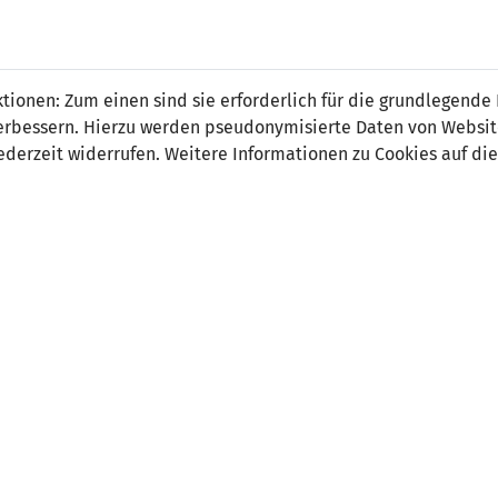
 FÜRS LAND.
NATIONAL
SPITZEN
BREITEN
ionen: Zum einen sind sie erforderlich für die grundlegende
TEAMS
FUSSBALL
FUSSBALL
JAK
F
r verbessern. Hierzu werden pseudonymisierte Daten von Webs
derzeit widerrufen. Weitere Informationen zu Cookies auf die