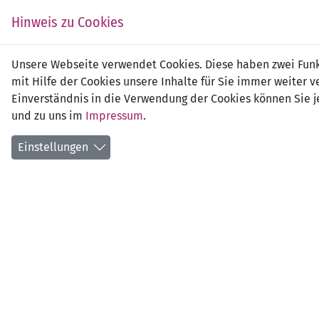
Zum
EIN SPIEL. EIN TEAM.
Hinweis zu Cookies
Inhalt
springen
Zur
Unsere Webseite verwendet Cookies. Diese haben zwei Funkt
NEWS
LFV
Navigation
mit Hilfe der Cookies unsere Inhalte für Sie immer weite
springen
Einverständnis in die Verwendung der Cookies können Sie je
und zu uns im
Impressum
.
Einstellungen